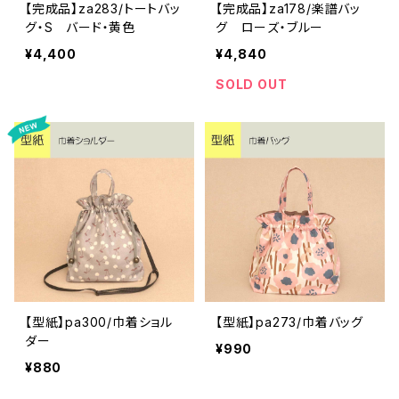
【完成品】za283/トートバッ
【完成品】za178/楽譜バッ
グ・S バード・黄色
グ ローズ・ブルー
¥4,400
¥4,840
SOLD OUT
【型紙】pa300/巾着ショル
【型紙】pa273/巾着バッグ
ダー
¥990
¥880