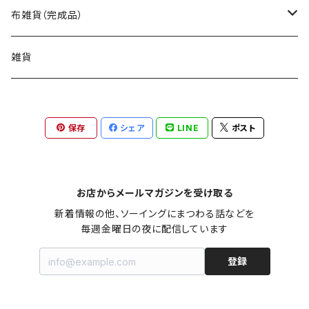
トートバッグ（型紙）
ポーチ・ケース（型紙）
生地
布雑貨（完成品）
ショルダーバッグ（型紙）
ファスナーポーチ（型紙）
巾着袋・布袋（型紙）
キット
バッグ
雑貨
エコバッグ（型紙）
ダブルファスナーポーチ（型紙）
巾着袋（型紙）
インテリア・キッチン（型紙）
ポーチ
保存
シェア
LINE
ポスト
バッグinバッグ（型紙）
ボタンのポーチ（型紙）
水筒・ペットボトルのケース（型紙）
インテリア（型紙）
その他の布小物（型紙）
巾着袋・布袋
フタ付きのバッグ（型紙）
バネポーチ（型紙）
いろんな布袋（型紙）
キッチン（型紙）
ティッシュケース（型紙）
はぎれで作れるもの（型紙）
その他布雑貨
お店からメールマガジンを受け取る
いろんな形のバッグ（型紙）
A4サイズのケース（型紙）
新着情報の他、ソーイングにまつわる話などを

ブックカバー（型紙）
ビニールコーティング（型紙）
小さいバッグ（型紙）
A5サイズのケース（型紙）
登録
ナイロン（型紙）
財布・通帳ポーチ（型紙）