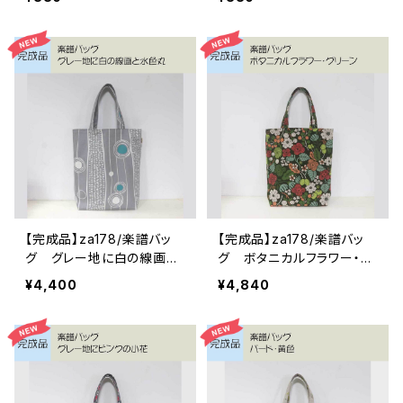
【完成品】za178/楽譜バッ
【完成品】za178/楽譜バッ
グ グレー地に白の線画と
グ ボタニカルフラワー・グ
水色丸
リーン
¥4,400
¥4,840