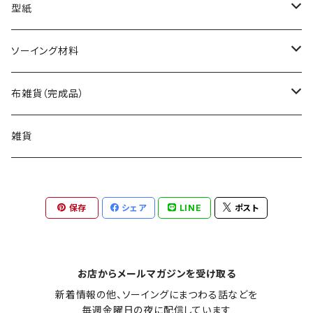
型紙
バッグ（型紙）
ソーイング材料
トートバッグ（型紙）
ポーチ・ケース（型紙）
生地
布雑貨（完成品）
ショルダーバッグ（型紙）
ファスナーポーチ（型紙）
巾着袋・布袋（型紙）
キット
バッグ
雑貨
エコバッグ（型紙）
ダブルファスナーポーチ（型紙）
巾着袋（型紙）
インテリア・キッチン（型紙）
ポーチ
保存
シェア
LINE
ポスト
バッグinバッグ（型紙）
ボタンのポーチ（型紙）
水筒・ペットボトルのケース（型紙）
インテリア（型紙）
その他の布小物（型紙）
巾着袋・布袋
フタ付きのバッグ（型紙）
バネポーチ（型紙）
いろんな布袋（型紙）
キッチン（型紙）
ティッシュケース（型紙）
はぎれで作れるもの（型紙）
その他布雑貨
お店からメールマガジンを受け取る
いろんな形のバッグ（型紙）
A4サイズのケース（型紙）
新着情報の他、ソーイングにまつわる話などを

ブックカバー（型紙）
ビニールコーティング（型紙）