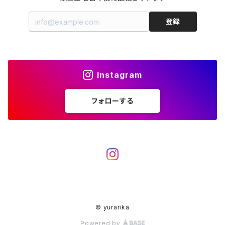
小さいバッグ（型紙）
A5サイズのケース（型紙）
登録
ナイロン（型紙）
財布・通帳ポーチ（型紙）
カードケース（型紙）
Instagram
キーケース（型紙）
フォローする
ペンケース（型紙）
ティッシュケース（型紙）
L字ファスナー（型紙）
© yurarika
水筒・ペットボトルのケース（型紙）
Powered by