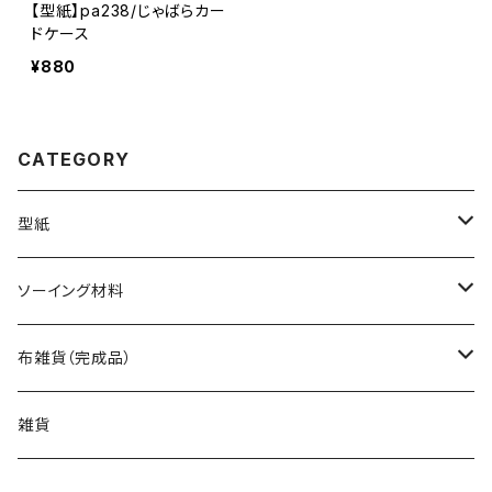
【型紙】pa238/じゃばらカー
ドケース
¥880
CATEGORY
型紙
バッグ（型紙）
ソーイング材料
トートバッグ（型紙）
ポーチ・ケース（型紙）
生地
布雑貨（完成品）
ショルダーバッグ（型紙）
ファスナーポーチ（型紙）
巾着袋・布袋（型紙）
キット
バッグ
雑貨
エコバッグ（型紙）
ダブルファスナーポーチ（型紙）
巾着袋（型紙）
インテリア・キッチン（型紙）
ポーチ