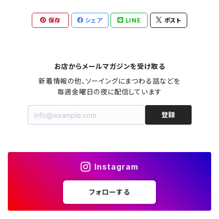
保存
シェア
LINE
ポスト
バッグinバッグ（型紙）
ボタンのポーチ（型紙）
水筒・ペットボトルのケース（型紙）
インテリア（型紙）
その他の布小物（型紙）
巾着袋・布袋
フタ付きのバッグ（型紙）
バネポーチ（型紙）
いろんな布袋（型紙）
キッチン（型紙）
ティッシュケース（型紙）
はぎれで作れるもの（型紙）
その他布雑貨
お店からメールマガジンを受け取る
いろんな形のバッグ（型紙）
A4サイズのケース（型紙）
新着情報の他、ソーイングにまつわる話などを

ブックカバー（型紙）
ビニールコーティング（型紙）
小さいバッグ（型紙）
A5サイズのケース（型紙）
登録
ナイロン（型紙）
財布・通帳ポーチ（型紙）
カードケース（型紙）
Instagram
キーケース（型紙）
フォローする
ペンケース（型紙）