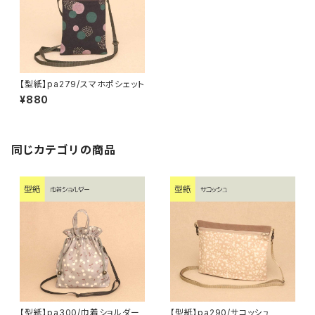
【型紙】pa279/スマホポシェット
¥880
同じカテゴリの商品
【型紙】pa300/巾着ショルダー
【型紙】pa290/サコッシュ