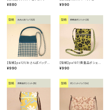
¥880
¥990
【型紙】pa121/おさんぽバッグ
【型紙】pa197/貴重品ポシェット
【2】
【3】
¥990
¥990