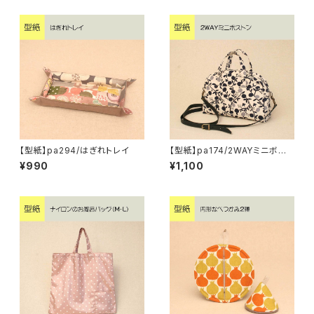
【型紙】pa294/はぎれトレイ
【型紙】pa174/2WAYミニボスト
ン
¥990
¥1,100