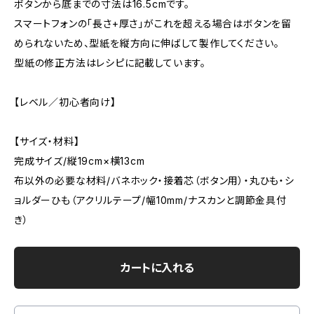
ボタンから底までの寸法は16.5cmです。
スマートフォンの「長さ+厚さ」がこれを超える場合はボタンを留
められないため、型紙を縦方向に伸ばして製作してください。
型紙の修正方法はレシピに記載しています。
【レベル／初心者向け】
【サイズ・材料】
完成サイズ/縦19cm×横13cm
布以外の必要な材料/バネホック・接着芯（ボタン用）・丸ひも・シ
ョルダーひも（アクリルテープ/幅10mm/ナスカンと調節金具付
き）
カートに入れる