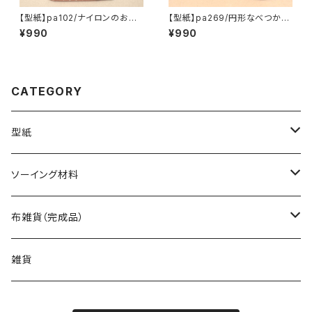
【型紙】pa102/ナイロンのお風
【型紙】pa269/円形なべつかみ
呂バッグ（M・L）
2種
¥990
¥990
CATEGORY
型紙
バッグ（型紙）
ソーイング材料
トートバッグ（型紙）
ポーチ・ケース（型紙）
生地
布雑貨（完成品）
ショルダーバッグ（型紙）
ファスナーポーチ（型紙）
巾着袋・布袋（型紙）
キット
バッグ
雑貨
エコバッグ（型紙）
ダブルファスナーポーチ（型紙）
巾着袋（型紙）
インテリア・キッチン（型紙）
ポーチ