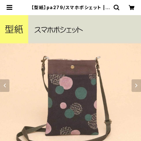
【型紙】pa279/スマホポシェット | y
urarika