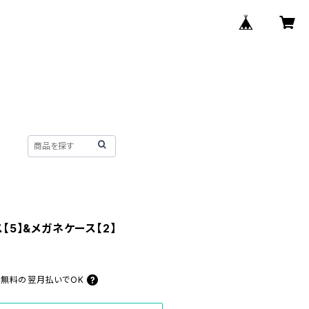
ス【5】&メガネケース【2】
料無料の
翌月払いでOK