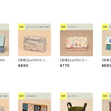
BANK
【型紙】pa289/ビニー
【型紙】pa056/カード
【型紙
ルコーティングのポーチ
ケース
ーチ【2
¥880
¥770
¥88
【6】