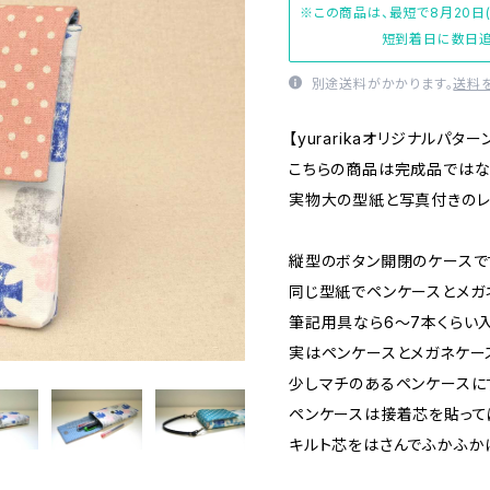
※この商品は、最短で8月20日
短到着日に数日追
別途送料がかかります。
送料
【yurarikaオリジナルパター
こちらの商品は完成品ではな
実物大の型紙と写真付きのレ
縦型のボタン開閉のケースで
同じ型紙でペンケースとメガ
筆記用具なら6～7本くらい入
実はペンケースとメガネケー
少しマチのあるペンケースに
ペンケースは接着芯を貼って
キルト芯をはさんでふかふか