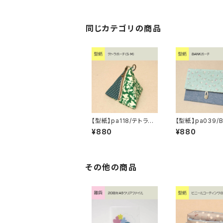
同じカテゴリの商品
【型紙】pa118/テトラポ
【型紙】pa039/
ーチ（S・M）
ポーチ
¥880
¥880
その他の商品