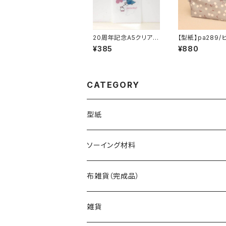
20周年記念A5クリアフ
【型紙】pa289/
ァイル
ルコーティング
¥385
¥880
【6】
CATEGORY
型紙
バッグ（型紙）
ソーイング材料
トートバッグ（型紙）
ポーチ・ケース（型紙）
生地
布雑貨（完成品）
ショルダーバッグ（型紙）
ファスナーポーチ（型紙）
巾着袋・布袋（型紙）
キット
バッグ
雑貨