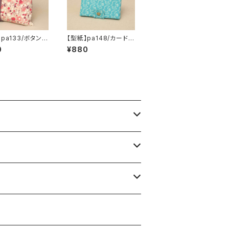
】pa133/ボタンの
【型紙】pa148/カードケ
ョンカバー
ース【2】
0
¥880