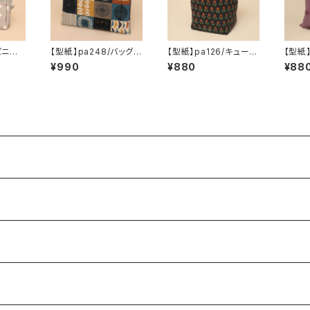
ビニー
【型紙】pa248/バッグin
【型紙】pa126/キューブ
【型紙
のポーチ
ポーチ
トート
クッシ
¥990
¥880
¥88