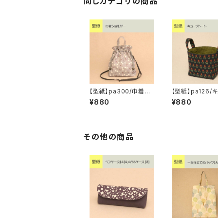
同じカテゴリの商品
【型紙】pa300/巾着シ
【型紙】pa126/
ョルダー
トート
¥880
¥880
その他の商品