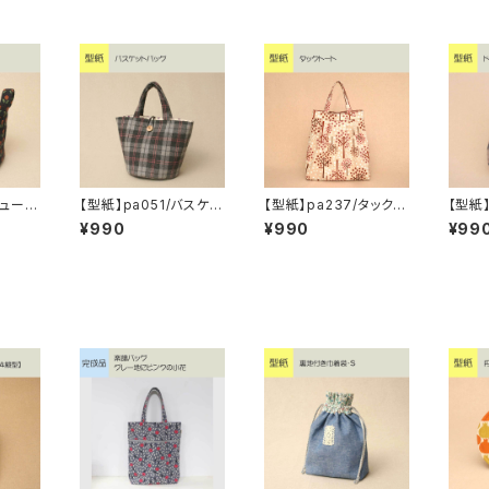
キューブ
【型紙】pa051/バスケッ
【型紙】pa237/タックト
【型紙
トバッグ
ート
バッグ【
¥990
¥990
¥99