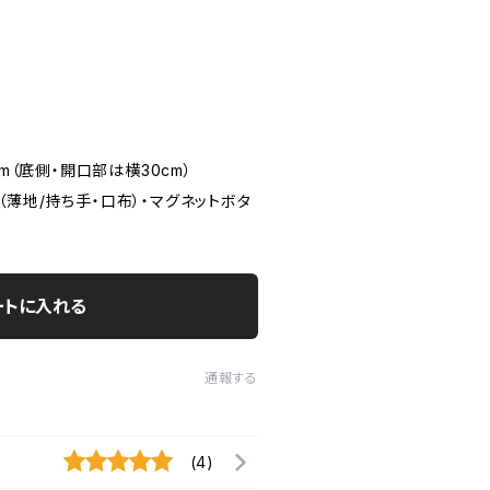
cm（底側・開口部は横30cm）
薄地/持ち手・口布）・マグネットボタ
ートに入れる
通報する
(4)