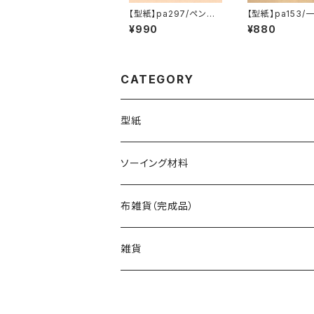
【型紙】pa297/ペンケ
【型紙】pa153/
ース【4】&メガネケース
立てのバッグ【A
¥990
¥880
【3】
CATEGORY
型紙
バッグ（型紙）
ソーイング材料
トートバッグ（型紙）
ポーチ・ケース（型紙）
生地
布雑貨（完成品）
ショルダーバッグ（型紙）
ファスナーポーチ（型紙）
巾着袋・布袋（型紙）
キット
バッグ
雑貨
エコバッグ（型紙）
ダブルファスナーポーチ（型紙）
巾着袋（型紙）
インテリア・キッチン（型紙）
ポーチ