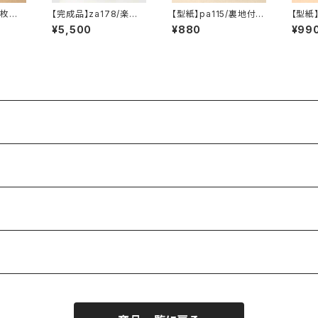
一枚仕
【完成品】za178/楽譜
【型紙】pa115/裏地付き
【型紙
4縦型】
バッグ グレー地にピン
巾着袋・S
べつか
¥5,500
¥880
¥99
クの小花