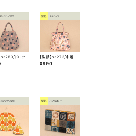
】pa280/ドロップ
【型紙】pa273/巾着バ
3】
ッグ
0
¥990