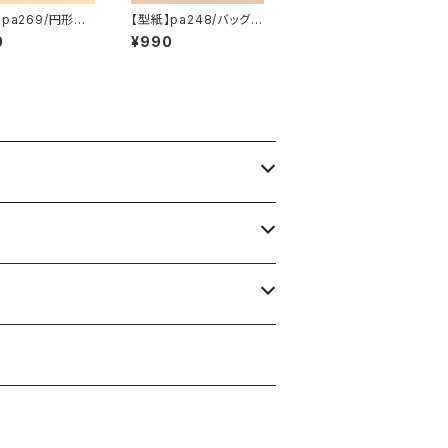
】pa269/円形な
【型紙】pa248/バッグin
み2種
ポーチ
0
¥990