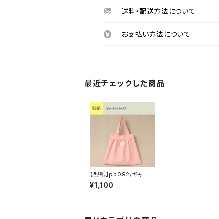
送料・配送方法について
お支払い方法について
最近チェックした商品
【型紙】pa082/ギャザ
ーバッグ
¥1,100