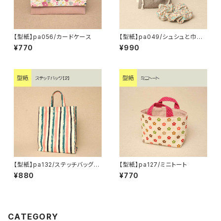
【型紙】pa056/カードケース
【型紙】pa049/シュシュと巾着
袋・SS
¥770
¥990
【型紙】pa132/ステッチバッグ
【型紙】pa127/ミニトート
【2】
¥880
¥770
CATEGORY