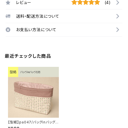
レビュー
(4)
送料・配送方法について
お支払い方法について
最近チェックした商品
【型紙】pa047/バッグinバッグ
【2】