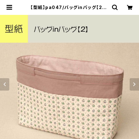
【型紙】pa047/バッグinバッグ【2】 |
yurarika