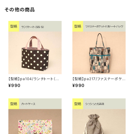
その他の商品
【型紙】pa104/ランチトート（S
【型紙】pa217/ファスナーポケッ
S・S）
ト付きトートバッグ
¥990
¥990