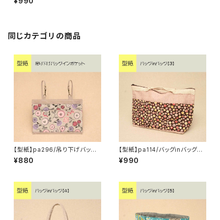
¥990
同じカテゴリの商品
【型紙】pa296/吊り下げバッグ
【型紙】pa114/バッグinバッグ
インポケット
【3】
¥880
¥990