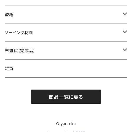
型紙
バッグ（型紙）
ソーイング材料
トートバッグ（型紙）
ポーチ・ケース（型紙）
生地
布雑貨（完成品）
ショルダーバッグ（型紙）
ファスナーポーチ（型紙）
巾着袋・布袋（型紙）
キット
バッグ
雑貨
エコバッグ（型紙）
ダブルファスナーポーチ（型紙）
巾着袋（型紙）
インテリア・キッチン（型紙）
ポーチ
商品一覧に戻る
バッグinバッグ（型紙）
ボタンのポーチ（型紙）
水筒・ペットボトルのケース（型紙）
インテリア（型紙）
その他の布小物（型紙）
巾着袋・布袋
フタ付きのバッグ（型紙）
バネポーチ（型紙）
いろんな布袋（型紙）
キッチン（型紙）
ティッシュケース（型紙）
はぎれで作れるもの（型紙）
その他布雑貨
© yurarika