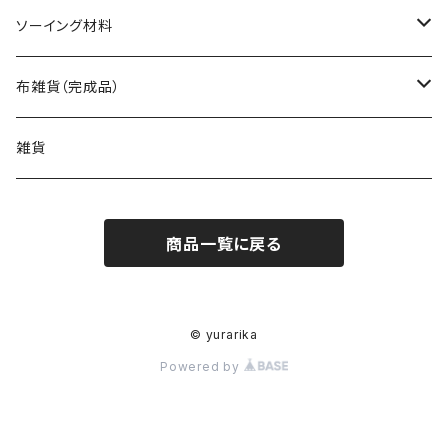
バッグ（型紙）
ソーイング材料
トートバッグ（型紙）
ポーチ・ケース（型紙）
生地
布雑貨（完成品）
ショルダーバッグ（型紙）
ファスナーポーチ（型紙）
巾着袋・布袋（型紙）
キット
バッグ
雑貨
エコバッグ（型紙）
ダブルファスナーポーチ（型紙）
巾着袋（型紙）
インテリア・キッチン（型紙）
ポーチ
商品一覧に戻る
バッグinバッグ（型紙）
ボタンのポーチ（型紙）
水筒・ペットボトルのケース（型紙）
インテリア（型紙）
その他の布小物（型紙）
巾着袋・布袋
フタ付きのバッグ（型紙）
バネポーチ（型紙）
いろんな布袋（型紙）
キッチン（型紙）
ティッシュケース（型紙）
はぎれで作れるもの（型紙）
その他布雑貨
© yurarika
Powered by
いろんな形のバッグ（型紙）
A4サイズのケース（型紙）
ブックカバー（型紙）
ビニールコーティング（型紙）
小さいバッグ（型紙）
A5サイズのケース（型紙）