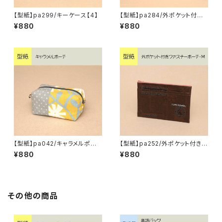
【型紙】pa299/キーケース【4】
【型紙】pa284/外ポケット付きフ
ァスナーポーチ・M【2】
¥880
¥880
【型紙】pa042/キャラメルポー
【型紙】pa252/外ポケット付きフ
チ
ァスナーポーチ・M
¥880
¥880
その他の商品