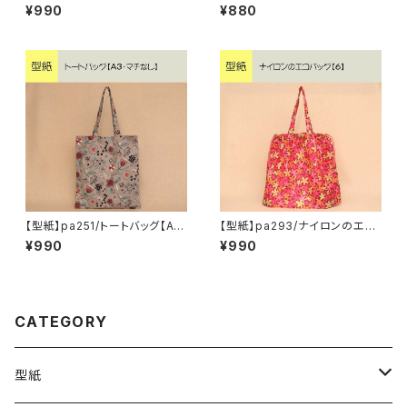
¥990
¥880
【型紙】pa251/トートバッグ【A
【型紙】pa293/ナイロンのエコ
3・マチなし】
バッグ【6】
¥990
¥990
CATEGORY
型紙