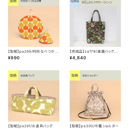
【型紙】pa269/円形なべつかみ
【完成品】za178/楽譜バッグ
2種
ボタニカルフラワー・グリーン
¥990
¥4,840
【型紙】pa291/お道具バッグ
【型紙】pa300/巾着ショルダー