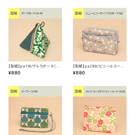
【型紙】pa118/テトラポーチ（S・
【型紙】pa289/ビニールコーテ
M）
ィングのポーチ【6】
¥880
¥880