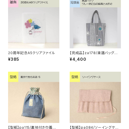
20周年記念A5クリアファイル
【完成品】za178/楽譜バッグ
グレー地に白の線画と水色丸
¥385
¥4,400
【型紙】pa115/裏地付き巾着袋・
【型紙】pa084/ソーイングケー