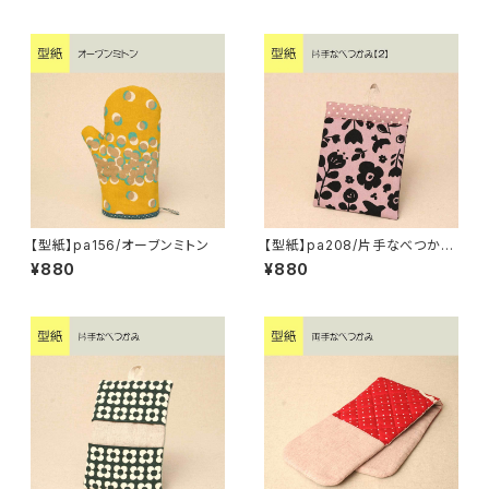
【型紙】pa156/オーブンミトン
【型紙】pa208/片手なべつかみ
【2】
¥880
¥880