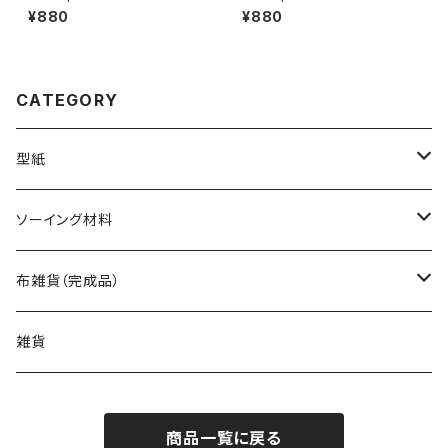
S
ス
¥880
¥880
CATEGORY
型紙
バッグ（型紙）
ソーイング材料
トートバッグ（型紙）
ポーチ・ケース（型紙）
生地
布雑貨（完成品）
ショルダーバッグ（型紙）
ファスナーポーチ（型紙）
巾着袋・布袋（型紙）
キット
バッグ
雑貨
エコバッグ（型紙）
ダブルファスナーポーチ（型紙）
巾着袋（型紙）
インテリア・キッチン（型紙）
ポーチ
商品一覧に戻る
バッグinバッグ（型紙）