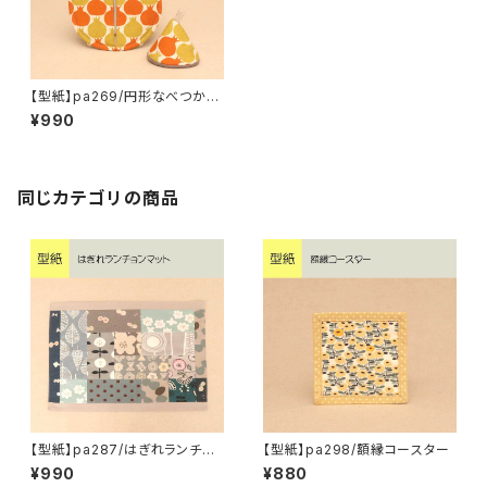
【型紙】pa269/円形なべつかみ
2種
¥990
同じカテゴリの商品
【型紙】pa287/はぎれランチョ
【型紙】pa298/額縁コースター
ンマット
¥990
¥880