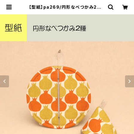
【型紙】pa269/円形なべつかみ2種 |
yurarika