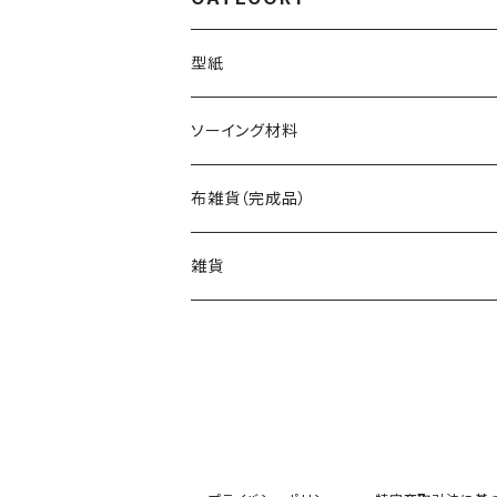
型紙
バッグ（型紙）
ソーイング材料
トートバッグ（型紙）
ポーチ・ケース（型紙）
生地
布雑貨（完成品）
ショルダーバッグ（型紙）
ファスナーポーチ（型紙）
巾着袋・布袋（型紙）
キット
バッグ
雑貨
エコバッグ（型紙）
ダブルファスナーポーチ（型紙）
巾着袋（型紙）
インテリア・キッチン（型紙）
ポーチ
バッグinバッグ（型紙）
ボタンのポーチ（型紙）
水筒・ペットボトルのケース（型紙）
インテリア（型紙）
その他の布小物（型紙）
巾着袋・布袋
フタ付きのバッグ（型紙）
バネポーチ（型紙）
いろんな布袋（型紙）
キッチン（型紙）
ティッシュケース（型紙）
はぎれで作れるもの（型紙）
その他布雑貨