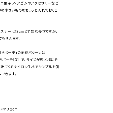
ミニ菓子、ヘアゴムやアクセサリーなど
中の小さいものをちょっと入れておくこ
スナーは13cmと半端な長さですが、
てもらえます。
ス付きポーチ」の後継パターンは
付きポーチ【3】」で、サイズが縦と横にそ
に出てくるナイロン生地でサンプルを製
作できます。
m×マチ2cm