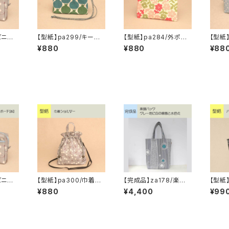
ビニー
【型紙】pa299/キーケ
【型紙】pa284/外ポケ
【型紙】
のポーチ
ース【4】
ット付きファスナーポー
ルポー
¥880
¥880
¥88
チ・M【2】
ビニー
【型紙】pa300/巾着シ
【完成品】za178/楽譜
【型紙】
のポーチ
ョルダー
バッグ グレー地に白
トバッ
¥880
¥4,400
¥99
の線画と水色丸