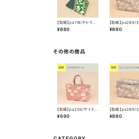
【型紙】pa118/テトラポ
【型紙】pa289/
ーチ（S・M）
ルコーティング
¥880
¥880
【6】
その他の商品
【型紙】pa209/サイド
【型紙】pa289/
ポケットトート
ルコーティング
¥990
¥880
【6】
CATEGORY