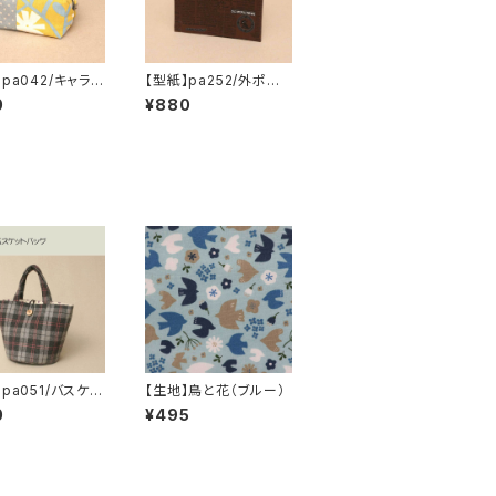
pa042/キャラメ
【型紙】pa252/外ポケッ
チ
ト付きファスナーポー
0
¥880
チ・M
pa051/バスケッ
【生地】鳥と花（ブルー）
グ
0
¥495