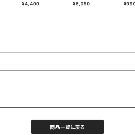
】
バッグ グレー地に白
バッグ バード・黄色
ース【
¥4,400
¥6,050
¥99
の線画と水色丸
【3】
商品一覧に戻る