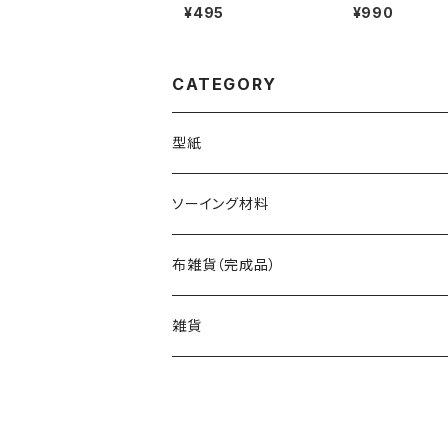
ンのエコバッグ【6
¥495
¥990
CATEGORY
型紙
バッグ（型紙）
ソーイング材料
トートバッグ（型紙）
ポーチ・ケース（型紙）
生地
布雑貨（完成品）
ショルダーバッグ（型紙）
ファスナーポーチ（型紙）
巾着袋・布袋（型紙）
キット
バッグ
雑貨
エコバッグ（型紙）
ダブルファスナーポーチ（型紙）
巾着袋（型紙）
インテリア・キッチン（型紙）
ポーチ
バッグinバッグ（型紙）
ボタンのポーチ（型紙）
水筒・ペットボトルのケース（型紙）
インテリア（型紙）
その他の布小物（型紙）
巾着袋・布袋