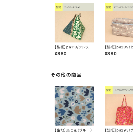
【型紙】pa118/テトラポ
【型紙】pa289/
ーチ（S・M）
ルコーティング
¥880
¥880
【6】
その他の商品
【生地】鳥と花（ブルー）
【型紙】pa293/