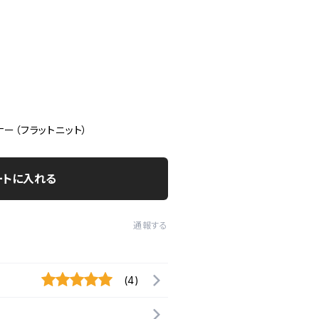
ー（フラットニット）
ートに入れる
通報する
(4)