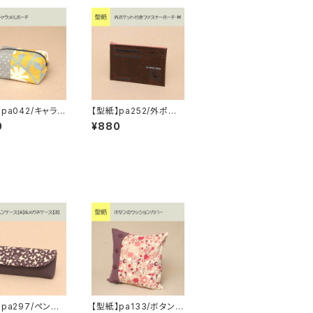
pa042/キャラメ
【型紙】pa252/外ポケッ
チ
ト付きファスナーポー
0
¥880
チ・M
】pa297/ペンケ
【型紙】pa133/ボタンの