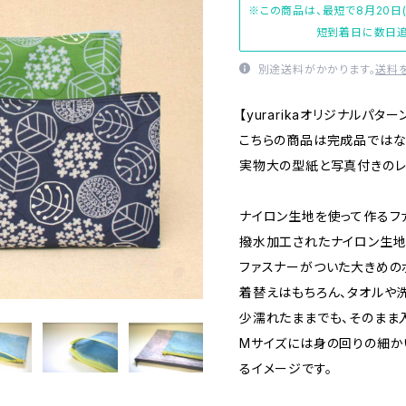
※この商品は、最短で8月20日
短到着日に数日追
別途送料がかかります。
送料
【yurarikaオリジナルパター
こちらの商品は完成品ではな
実物大の型紙と写真付きのレ
ナイロン生地を使って作るフ
撥水加工されたナイロン生地
ファスナーがついた大きめの
着替えはもちろん、タオルや
少濡れたままでも、そのまま
Mサイズには身の回りの細か
るイメージです。