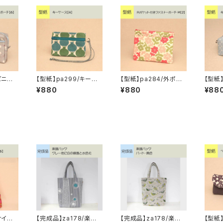
ビニー
【型紙】pa299/キーケ
【型紙】pa284/外ポケ
【型紙】
のポーチ
ース【4】
ット付きファスナーポー
ルポー
¥880
¥880
¥88
チ・M【2】
ナイロ
【完成品】za178/楽譜
【完成品】za178/楽譜
【型紙