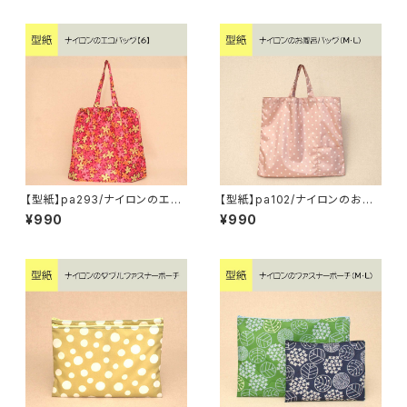
【型紙】pa293/ナイロンのエコ
【型紙】pa102/ナイロンのお風
バッグ【6】
呂バッグ（M・L）
¥990
¥990