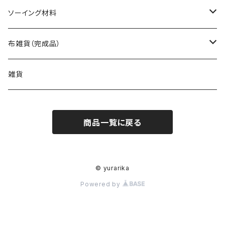
バッグ（型紙）
ソーイング材料
トートバッグ（型紙）
ポーチ・ケース（型紙）
生地
布雑貨（完成品）
ショルダーバッグ（型紙）
ファスナーポーチ（型紙）
巾着袋・布袋（型紙）
キット
バッグ
雑貨
エコバッグ（型紙）
ダブルファスナーポーチ（型紙）
巾着袋（型紙）
インテリア・キッチン（型紙）
ポーチ
商品一覧に戻る
バッグinバッグ（型紙）
ボタンのポーチ（型紙）
水筒・ペットボトルのケース（型紙）
インテリア（型紙）
その他の布小物（型紙）
巾着袋・布袋
フタ付きのバッグ（型紙）
バネポーチ（型紙）
いろんな布袋（型紙）
キッチン（型紙）
ティッシュケース（型紙）
はぎれで作れるもの（型紙）
その他布雑貨
© yurarika
Powered by
いろんな形のバッグ（型紙）
A4サイズのケース（型紙）
ブックカバー（型紙）
ビニールコーティング（型紙）
小さいバッグ（型紙）
A5サイズのケース（型紙）