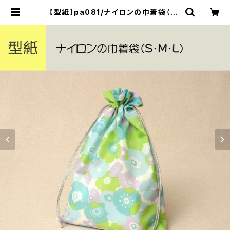
【型紙】pa081/ナイロンの巾着袋（S・
M・L） | yurarika