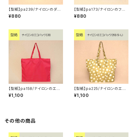
【型紙】pa239/ナイロンのダブ
【型紙】pa173/ナイロンのファ
ルファスナーポーチ
スナーポーチ（M・L）
¥880
¥880
【型紙】pa158/ナイロンのエコ
【型紙】pa225/ナイロンのエコ
バッグ【3】
バッグ【5】（S・M）
¥1,100
¥1,100
その他の商品