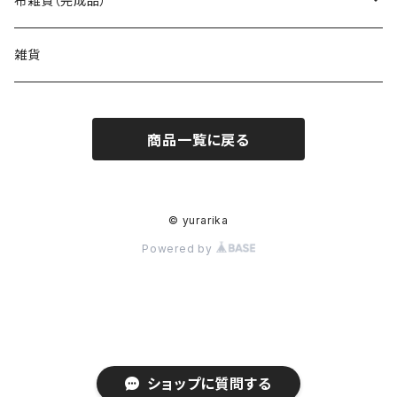
布雑貨（完成品）
ショルダーバッグ（型紙）
ファスナーポーチ（型紙）
巾着袋・布袋（型紙）
キット
バッグ
雑貨
エコバッグ（型紙）
ダブルファスナーポーチ（型紙）
巾着袋（型紙）
インテリア・キッチン（型紙）
ポーチ
商品一覧に戻る
バッグinバッグ（型紙）
ボタンのポーチ（型紙）
水筒・ペットボトルのケース（型紙）
インテリア（型紙）
その他の布小物（型紙）
巾着袋・布袋
フタ付きのバッグ（型紙）
バネポーチ（型紙）
いろんな布袋（型紙）
キッチン（型紙）
ティッシュケース（型紙）
はぎれで作れるもの（型紙）
その他布雑貨
© yurarika
Powered by
いろんな形のバッグ（型紙）
A4サイズのケース（型紙）
ブックカバー（型紙）
ビニールコーティング（型紙）
小さいバッグ（型紙）
A5サイズのケース（型紙）
ナイロン（型紙）
財布・通帳ポーチ（型紙）
ショップに質問する