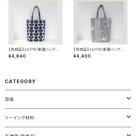
【完成品】za178/楽譜バッグ
【完成品】za178/楽譜バッグ
ローズ・ブルー
グレー地に白の線画と水色丸
¥4,840
¥4,400
CATEGORY
型紙
バッグ（型紙）
ソーイング材料
トートバッグ（型紙）
ポーチ・ケース（型紙）
生地