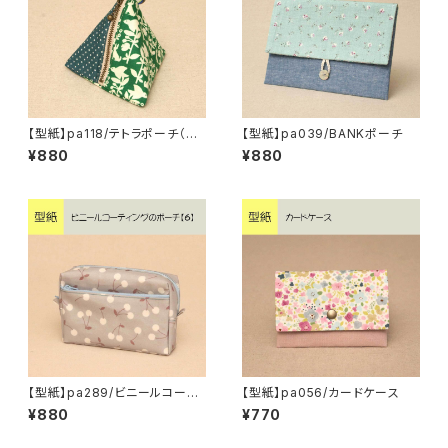
【型紙】pa118/テトラポーチ（S・
【型紙】pa039/BANKポーチ
M）
¥880
¥880
【型紙】pa289/ビニールコーテ
【型紙】pa056/カードケース
ィングのポーチ【6】
¥880
¥770