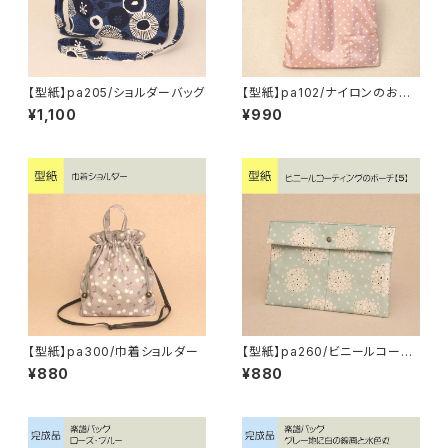
【型紙】pa205/ショルダーバッグ
【型紙】pa102/ナイロンのお風
呂バッグ（M・L）
¥1,100
¥990
【型紙】pa300/巾着ショルダー
【型紙】pa260/ビニールコーテ
ィングのポーチ【5】
¥880
¥880