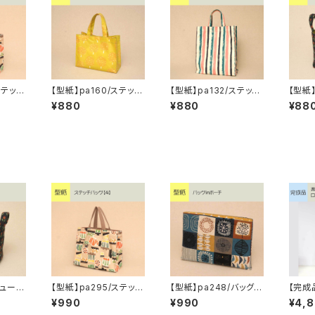
ステッチ
【型紙】pa160/ステッチ
【型紙】pa132/ステッチ
【型紙】
バッグ【3】
バッグ【2】
トート
¥880
¥880
¥88
キューブ
【型紙】pa295/ステッチ
【型紙】pa248/バッグin
【完成品
バッグ【4】
ポーチ
バッグ
¥990
¥990
¥4,