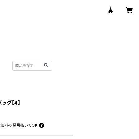
バッグ【4】
料無料の
翌月払いでOK