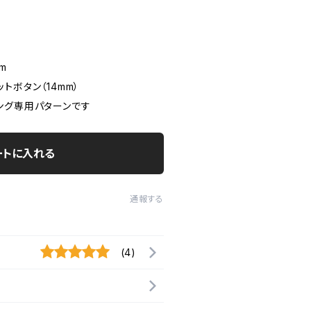
m
トボタン（14mm）
ング専用パターンです
ートに入れる
通報する
(4)