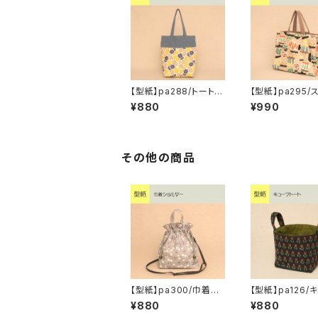
【型紙】pa288/トートバ
【型紙】pa295/
ッグ【A4縦型・2】
バッグ【4】
¥880
¥990
その他の商品
【型紙】pa300/巾着シ
【型紙】pa126/
ョルダー
トート
¥880
¥880