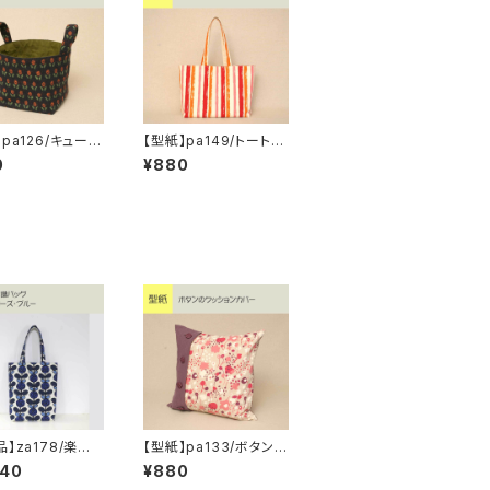
pa126/キューブ
【型紙】pa149/トートバ
ッグ【A4横型】
0
¥880
】za178/楽譜
【型紙】pa133/ボタンの
 ローズ・ブルー
クッションカバー
840
¥880