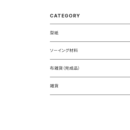
CATEGORY
型紙
バッグ（型紙）
ソーイング材料
トートバッグ（型紙）
ポーチ・ケース（型紙）
生地
布雑貨（完成品）
ショルダーバッグ（型紙）
ファスナーポーチ（型紙）
巾着袋・布袋（型紙）
キット
バッグ
雑貨
エコバッグ（型紙）
ダブルファスナーポーチ（型紙）
巾着袋（型紙）
インテリア・キッチン（型紙）
ポーチ
バッグinバッグ（型紙）
ボタンのポーチ（型紙）
水筒・ペットボトルのケース（型紙）
インテリア（型紙）
その他の布小物（型紙）
巾着袋・布袋