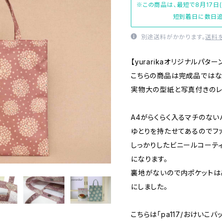
※この商品は、最短で8月17日
短到着日に数日追
別途送料がかかります。
送料
【yurarikaオリジナルパター
こちらの商品は完成品ではな
実物大の型紙と写真付きのレ
A4がらくらく入るマチのない
ゆとりを持たせてあるのでフ
しっかりしたビニールコーテ
になります。
裏地がないので内ポケットは
にしました。
こちらは「pa117/おけいこバ