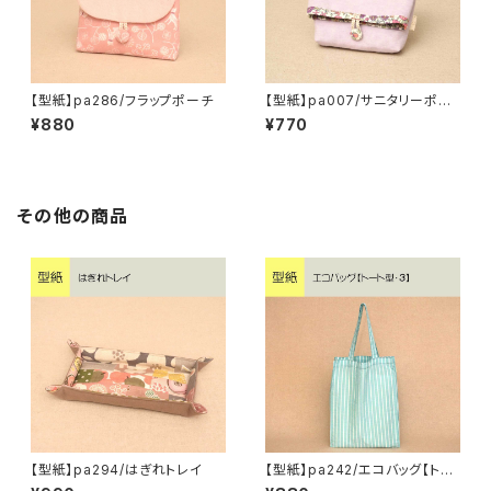
【型紙】pa286/フラップポーチ
【型紙】pa007/サニタリーポー
チ
¥880
¥770
その他の商品
【型紙】pa294/はぎれトレイ
【型紙】pa242/エコバッグ【トー
ト型・3】