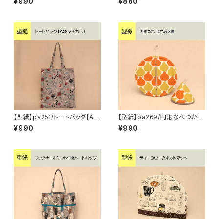
¥990
¥880
【型紙】pa251/トートバッグ【A
【型紙】pa269/円形なべつかみ
3・マチなし】
2種
¥990
¥990