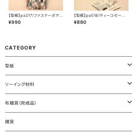
【型紙】pa217/ファスナーポケッ
【型紙】pa018/ティーコゼーと
ト付きトートバッグ
ポットマット
¥990
¥880
CATEGORY
型紙
バッグ（型紙）
ソーイング材料
トートバッグ（型紙）
ポーチ・ケース（型紙）
生地
布雑貨（完成品）
ショルダーバッグ（型紙）
ファスナーポーチ（型紙）
巾着袋・布袋（型紙）
キット
バッグ
雑貨
エコバッグ（型紙）