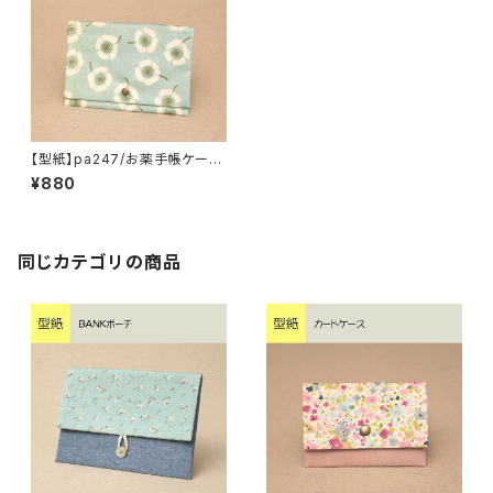
【型紙】pa247/お薬手帳ケース
【2】
¥880
同じカテゴリの商品