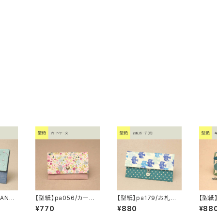
BANK
【型紙】pa056/カード
【型紙】pa179/お札ポ
【型紙
ケース
ーチ【2】
ース【4
¥770
¥880
¥88