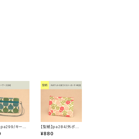
】pa299/キーケ
【型紙】pa284/外ポケ
】
ット付きファスナーポー
0
¥880
チ・M【2】