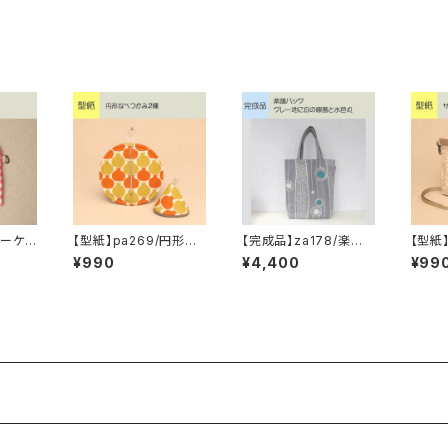
キーケ
【型紙】pa269/円形な
【完成品】za178/楽譜
【型紙
べつかみ2種
バッグ グレー地に白
ュ
¥990
¥4,400
¥99
の線画と水色丸