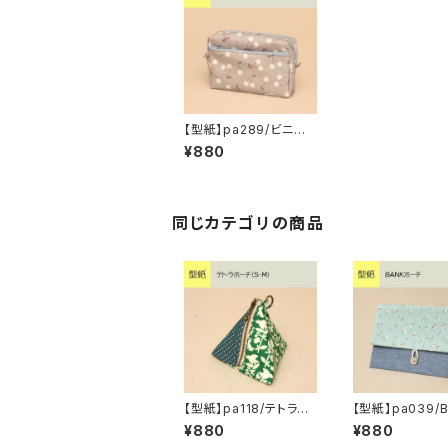
【型紙】pa289/ビニー
ルコーティングのポーチ
¥880
【6】
同じカテゴリの商品
【型紙】pa118/テトラポ
【型紙】pa039/
ーチ（S・M）
ポーチ
¥880
¥880