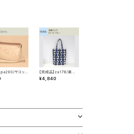
】pa290/サコッシ
【完成品】za178/楽譜
バッグ ローズ・ブルー
0
¥4,840