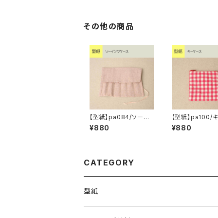
その他の商品
【型紙】pa084/ソーイ
【型紙】pa100/
ングケース
ース
¥880
¥880
CATEGORY
型紙