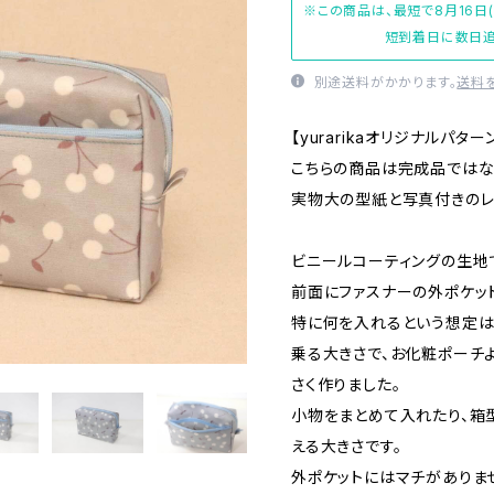
※この商品は、最短で8月16日
短到着日に数日追
別途送料がかかります。
送料
【yurarikaオリジナルパター
こちらの商品は完成品ではな
実物大の型紙と写真付きのレ
ビニールコーティングの生地
前面にファスナーの外ポケッ
特に何を入れるという想定は
乗る大きさで、お化粧ポーチ
さく作りました。
小物をまとめて入れたり、箱
える大きさです。
外ポケットにはマチがありま