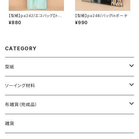
【型紙】pa242/エコバッグ【トー
【型紙】pa248/バッグinポーチ
ト型・3】
¥880
¥990
CATEGORY
型紙
バッグ（型紙）
ソーイング材料
トートバッグ（型紙）
ポーチ・ケース（型紙）
生地
布雑貨（完成品）
ショルダーバッグ（型紙）
ファスナーポーチ（型紙）
巾着袋・布袋（型紙）
キット
バッグ
雑貨
エコバッグ（型紙）