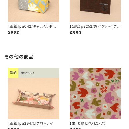
【型紙】pa042/キャラメルポー
【型紙】pa252/外ポケット付きフ
チ
ァスナーポーチ・M
¥880
¥880
その他の商品
【型紙】pa294/はぎれトレイ
【生地】鳥と花（ピンク）