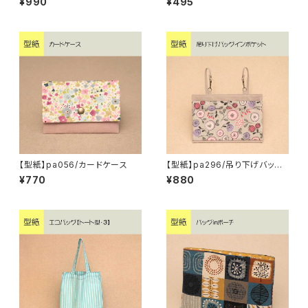
¥990
¥495
【型紙】pa056/カードケース
【型紙】pa296/吊り下げバッグ
インポケット
¥770
¥880