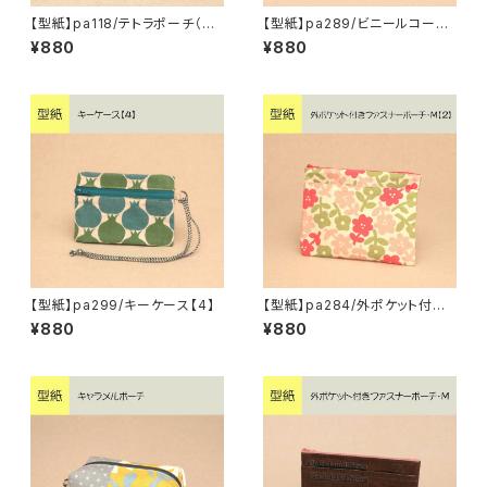
【型紙】pa118/テトラポーチ（S・
【型紙】pa289/ビニールコーテ
M）
ィングのポーチ【6】
¥880
¥880
【型紙】pa299/キーケース【4】
【型紙】pa284/外ポケット付きフ
ァスナーポーチ・M【2】
¥880
¥880