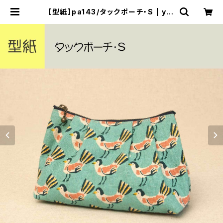
【型紙】pa143/タックポーチ・S | yur
arika